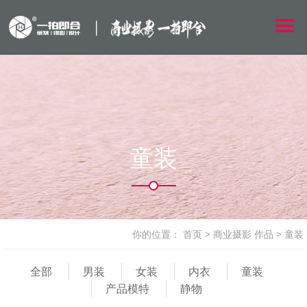
童装
你的位置：
首页
>
商业摄影 作品
>
童装
全部
男装
女装
内衣
童装
产品模特
静物