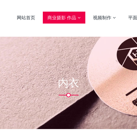
网站首页
商业摄影 作品
视频制作
平
内衣