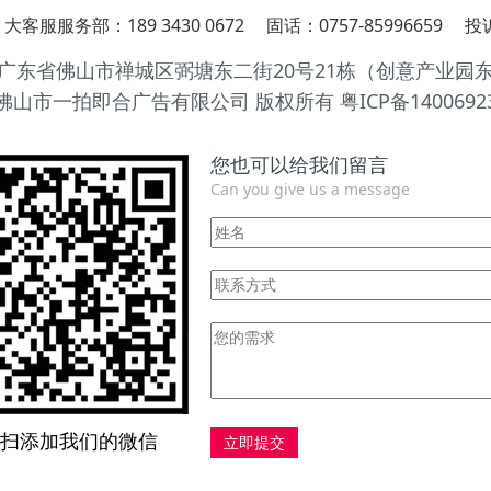
大客服服务部：189 3430 0672
固话：0757-85996659
投诉
广东省佛山市禅城区弼塘东二街20号21栋（创意产业园
佛山市一拍即合广告有限公司 版权所有
粤ICP备1400692
您也可以给我们留言
Can you give us a message
扫添加我们的微信